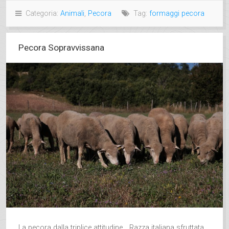
Categoria:
Animali
,
Pecora
Tag:
formaggi pecora
Pecora Sopravvissana
La pecora dalla triplice attitudine… Razza italiana sfruttata