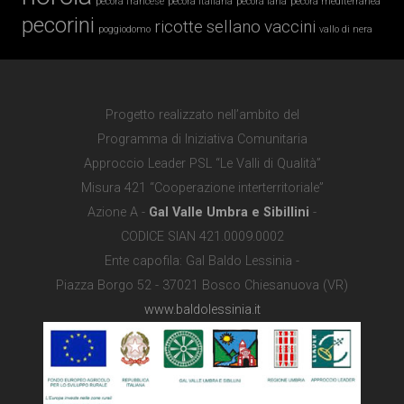
pecora francese
pecora italiana
pecora lana
pecora mediterranea
pecorini
ricotte
sellano
vaccini
poggiodomo
vallo di nera
Progetto realizzato nell’ambito del
Programma di Iniziativa Comunitaria
Approccio Leader PSL “Le Valli di Qualità”
Misura 421 “Cooperazione interterritoriale”
Azione A -
Gal Valle Umbra e Sibillini
-
CODICE SIAN 421.0009.0002
Ente capofila: Gal Baldo Lessinia -
Piazza Borgo 52 - 37021 Bosco Chiesanuova (VR)
www.baldolessinia.it