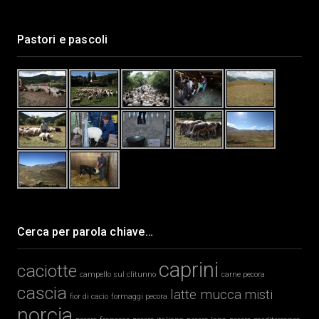
Pastori e pascoli
Cerca per parola chiave…
caprini
caciotte
campello sul clitunno
carne pecora
cascia
latte mucca
misti
fior di cacio
formaggi pecora
norcia